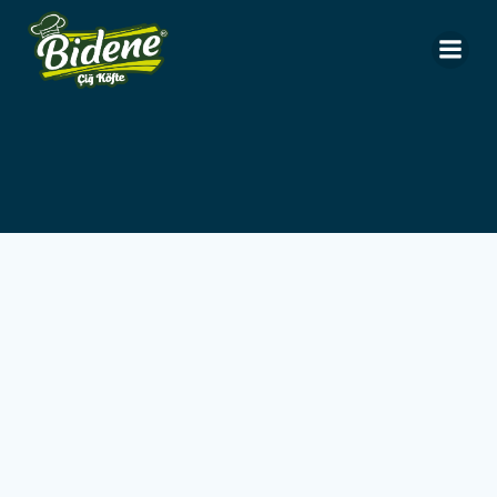
İçeriğe
geç